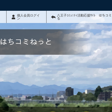
個人会員ログイ
八王子ｺﾐｭﾆﾃｨ活動応援ｻｲﾄ はちコ
ン
る
ﾄ はちコミねっと