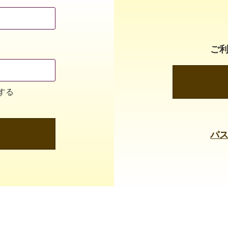
ご
する
パ