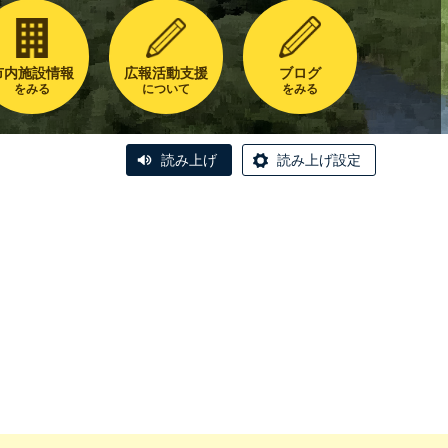
市内施設情報
広報活動支援
ブログ
をみる
について
をみる
読み上げ
読み上げ設定