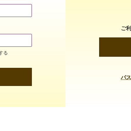
ご
する
パ