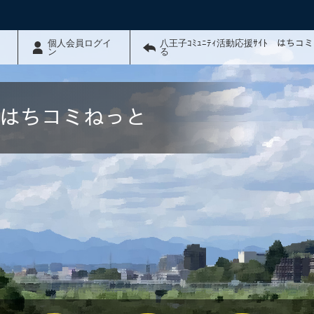
個人会員ログイ
八王子ｺﾐｭﾆﾃｨ活動応援ｻｲﾄ はちコ
ン
る
ﾄ はちコミねっと