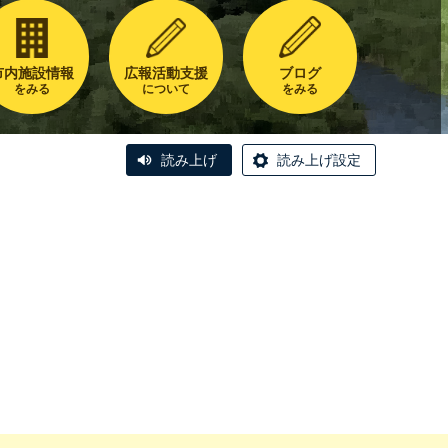
市内施設情報
広報活動支援
ブログ
をみる
について
をみる
読み上げ
読み上げ設定