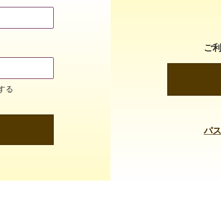
ご
する
パ