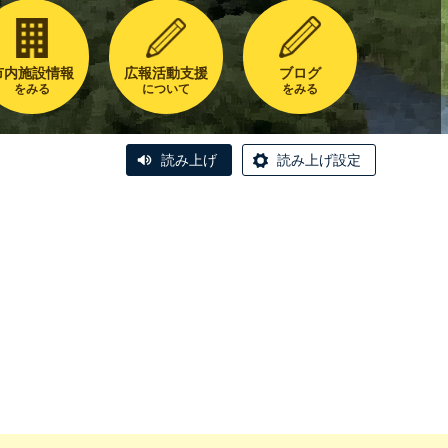
市内施設情報
広報活動支援
ブログ
をみる
について
をみる
読み上げ
読み上げ設定