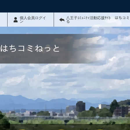
個人会員ログイ
八王子ｺﾐｭﾆﾃｨ活動応援ｻｲﾄ はちコ
ン
る
ﾄ はちコミねっと