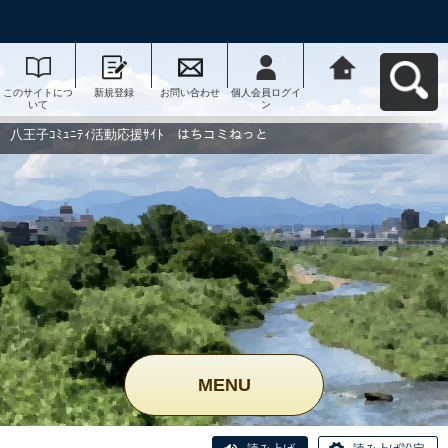
このサイトにつ
新規登録
お問い合わせ
個人会員ログイ
八王子ｺﾐｭﾆﾃｨ活
いて
ン
動応援ｻｲﾄ はち
コミねっとへ戻
る
八王子ｺﾐｭﾆﾃｨ活動応援ｻｲﾄ はちコミねっと
MENU