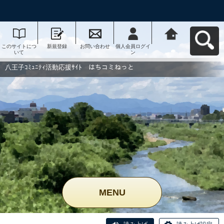
このサイトにつ
新規登録
お問い合わせ
個人会員ログイ
八王子ｺﾐｭﾆﾃｨ活
いて
ン
動応援ｻｲﾄ はち
コミねっとへ戻
る
八王子ｺﾐｭﾆﾃｨ活動応援ｻｲﾄ はちコミねっと
MENU