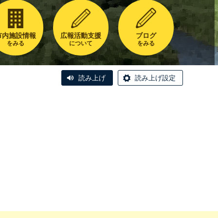
市内施設情報
広報活動支援
ブログ
をみる
について
をみる
読み上げ
読み上げ設定