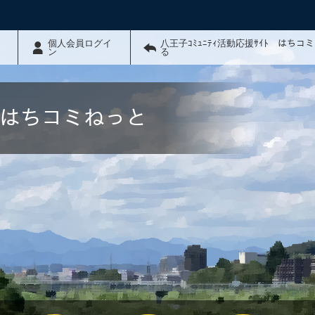
個人会員ログイ
八王子ｺﾐｭﾆﾃｨ活動応援ｻｲﾄ はちコ
ン
る
ﾄ はちコミねっと