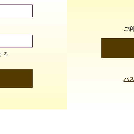
ご
する
パ