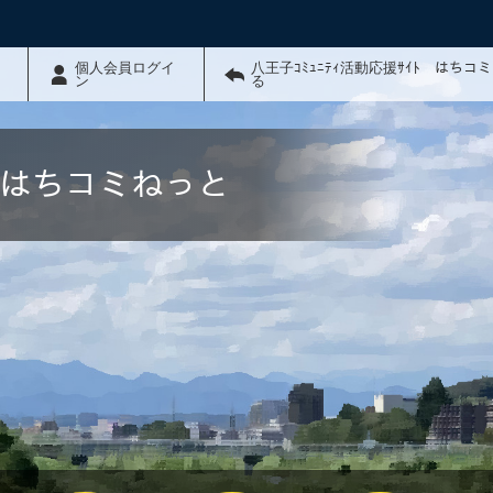
個人会員ログイ
八王子ｺﾐｭﾆﾃｨ活動応援ｻｲﾄ はちコ
ン
る
ﾄ はちコミねっと