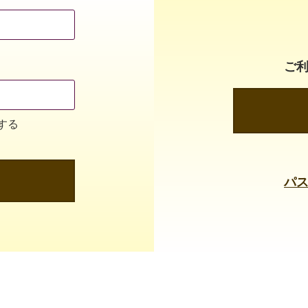
ご
する
パ