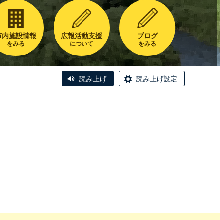
市内施設情報
広報活動支援
ブログ
をみる
について
をみる
読み上げ
読み上げ設定