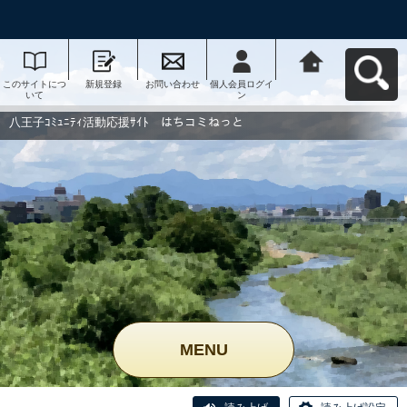
このサイトにつ
新規登録
お問い合わせ
個人会員ログイ
八王子ｺﾐｭﾆﾃｨ活
いて
ン
動応援ｻｲﾄ はち
コミねっとへ戻
る
八王子ｺﾐｭﾆﾃｨ活動応援ｻｲﾄ はちコミねっと
MENU