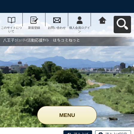
このサイトにつ
新規登録
お問い合わせ
個人会員ログイ
八王子ｺﾐｭﾆﾃｨ活
いて
ン
動応援ｻｲﾄ はち
コミねっとへ戻
る
八王子ｺﾐｭﾆﾃｨ活動応援ｻｲﾄ はちコミねっと
MENU