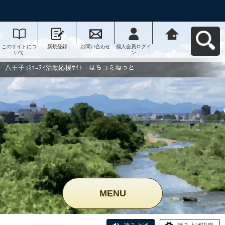
このサイトにつ
新規登録
お問い合わせ
個人会員ログイ
八王子ｺﾐｭﾆﾃｨ活
いて
ン
動応援ｻｲﾄ はち
コミねっとへ戻
る
八王子ｺﾐｭﾆﾃｨ活動応援ｻｲﾄ はちコミねっと
MENU