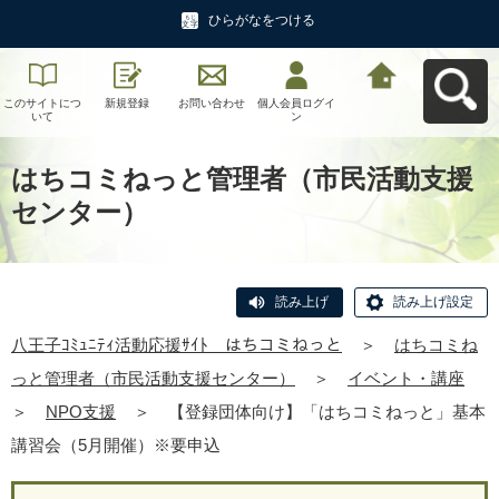
ひらがなをつける
このサイトにつ
新規登録
お問い合わせ
個人会員ログイ
八王子ｺﾐｭﾆﾃｨ活
いて
ン
動応援ｻｲﾄ はち
コミねっとへ戻
る
はちコミねっと管理者（市民活動支援
センター）
読み上げ
読み上げ設定
八王子ｺﾐｭﾆﾃｨ活動応援ｻｲﾄ はちコミねっと
＞
はちコミね
っと管理者（市民活動支援センター）
＞
イベント・講座
＞
NPO支援
＞
【登録団体向け】「はちコミねっと」基本
講習会（5月開催）※要申込