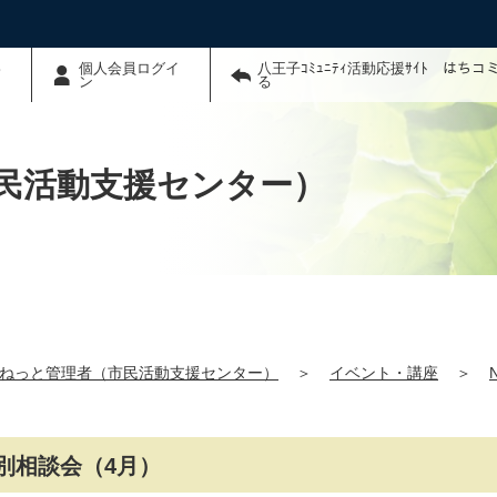
わ
個人会員ログイ
八王子ｺﾐｭﾆﾃｨ活動応援ｻｲﾄ はち
ン
る
民活動支援センター）
ねっと管理者（市民活動支援センター）
＞
イベント・講座
＞
別相談会（4月）