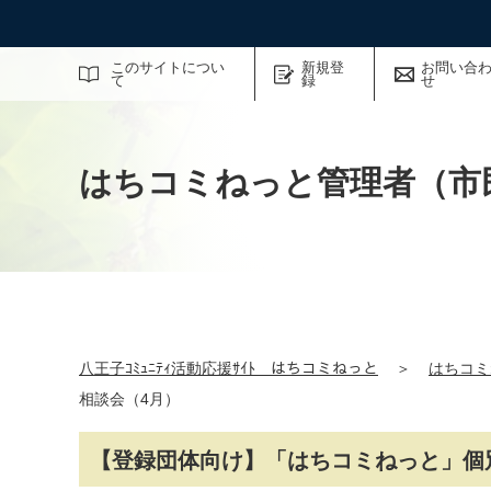
サイト内検索
このサイトについ
新規登
お問い合
て
録
せ
はちコミねっと管理者（市
八王子ｺﾐｭﾆﾃｨ活動応援ｻｲﾄ はちコミねっと
＞
はちコミ
相談会（4月）
【登録団体向け】「はちコミねっと」個