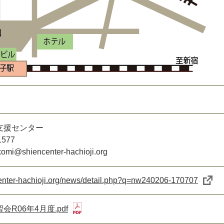
支援センター
1577
i@shiencenter-hachioji.org
center-hachioji.org/news/detail.php?q=nw240206-170707
R06年4月度.pdf