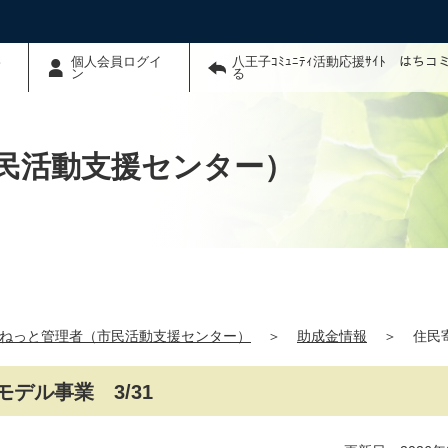
わ
個人会員ログイ
八王子ｺﾐｭﾆﾃｨ活動応援ｻｲﾄ はち
ン
る
民活動支援センター）
ねっと管理者（市民活動支援センター）
＞
助成金情報
＞
住民
デル事業 3/31