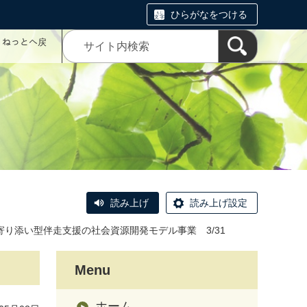
ひらがなをつける
コミねっとへ戻
読み上げ
読み上げ設定
寄り添い型伴走支援の社会資源開発モデル事業 3/31
Menu
ホーム