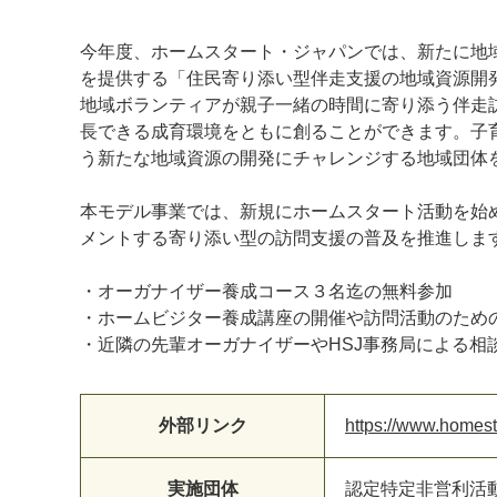
今年度、ホームスタート・ジャパンでは、新たに地
を提供する「住民寄り添い型伴走支援の地域資源開
地域ボランティアが親子一緒の時間に寄り添う伴走
長できる成育環境をともに創ることができます。子
う新たな地域資源の開発にチャレンジする地域団体
本モデル事業では、新規にホームスタート活動を始
メントする寄り添い型の訪問支援の普及を推進しま
・オーガナイザー養成コース３名迄の無料参加
・ホームビジター養成講座の開催や訪問活動のための
・近隣の先輩オーガナイザーやHSJ事務局による相
外部リンク
https://www.homest
マイメディア検索
実施団体
認定特定非営利活