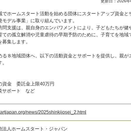
更新日：2026年
域でホームスタート活動を始める団体にスタートアップ資金と
発モデル事業」に取り組んでいます。
訪問支援は、親自身のエンパワメントにより、子どもたちが健
育ての孤立解消や児童虐待の早期予防のために、子育てを地域
を募集します。
める８地域団体へ、以下の活動資金とサポートを提供し、親が
す。
資金 委託金上限40万円
談サポート など
artjapan.org/news/2025shinkijosei_2.html
動法人ホームスタート・ジャパン