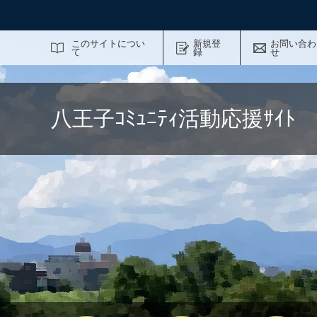
サイト内検索
このサイトについ
新規登
お問い合わ
て
録
せ
八王子ｺﾐｭﾆﾃｨ活動応援ｻｲ