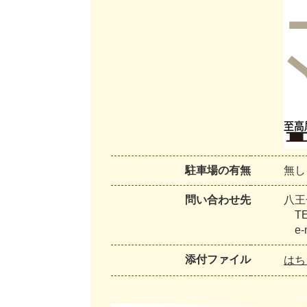
駐車場の有無
無し
問い合わせ先
八王
TEL
e-ma
添付ファイル
はち