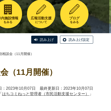
市内施設情報
広報活動支援
ブログ
をみる
について
をみる
読み上げ
読み上げ設定
別相談会（11月開催）
会（11月開催）
：2023年10月07日 最終更新日：2023年10月07日
「
はちコミねっと管理者（市民活動支援センター）
」