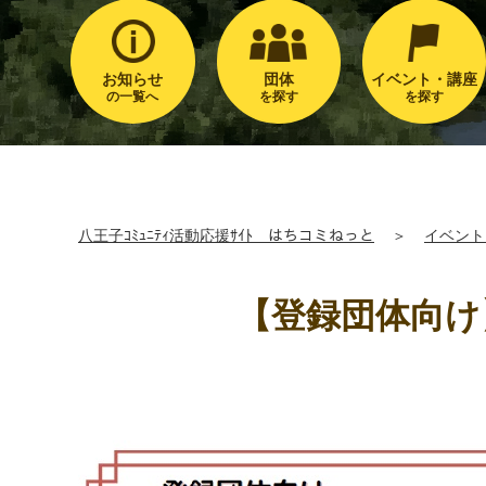
お知らせ
団体
イベント・講座
の一覧へ
を探す
を探す
八王子ｺﾐｭﾆﾃｨ活動応援ｻｲﾄ はちコミねっと
＞
イベント
【登録団体向け