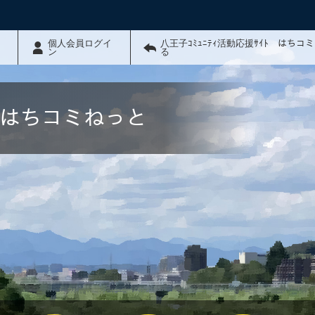
個人会員ログイ
八王子ｺﾐｭﾆﾃｨ活動応援ｻｲﾄ はちコ
ン
る
ﾄ はちコミねっと