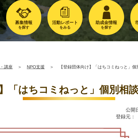
募集情報
活動レポート
助成金情報
を探す
をみる
を探す
・講座
＞
NPO支援
＞
【登録団体向け】「はちコミねっと」個
】「はちコミねっと」個別相談
公開日
登録元：