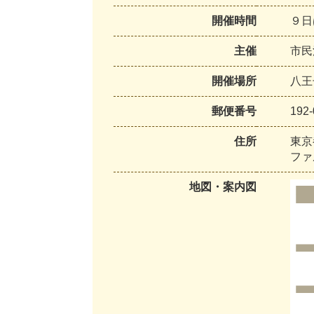
開催時間
９日は
主催
市民
開催場所
八王
郵便番号
192-
住所
東京
ファ
地図・案内図