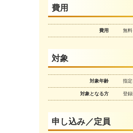
費用
費用
無料
対象
対象年齢
指定
対象となる方
登録
申し込み／定員