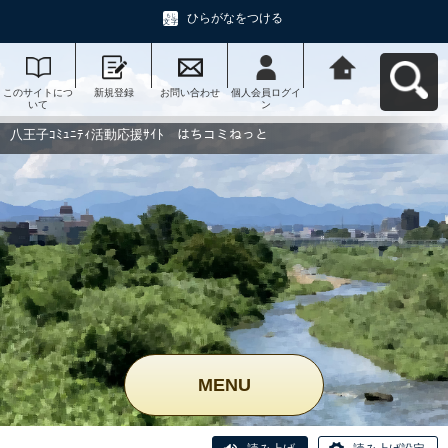
ひらがなをつける
このサイトにつ
新規登録
お問い合わせ
個人会員ログイ
八王子ｺﾐｭﾆﾃｨ活
いて
ン
動応援ｻｲﾄ はち
コミねっとへ戻
る
八王子ｺﾐｭﾆﾃｨ活動応援ｻｲﾄ はちコミねっと
MENU