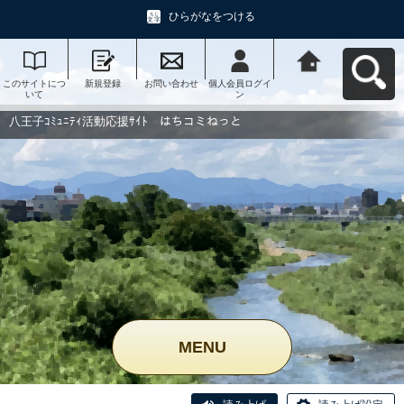
ひらがなをつける
このサイトにつ
新規登録
お問い合わせ
個人会員ログイ
八王子ｺﾐｭﾆﾃｨ活
いて
ン
動応援ｻｲﾄ はち
コミねっとへ戻
る
八王子ｺﾐｭﾆﾃｨ活動応援ｻｲﾄ はちコミねっと
MENU