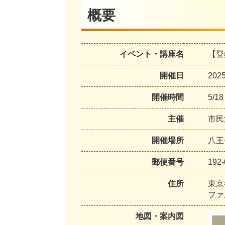
概要
イベント・講座名
【登
開催日
20
開催時間
5/1
主催
市民
開催場所
八王
郵便番号
192-
住所
東京
ファ
地図・案内図