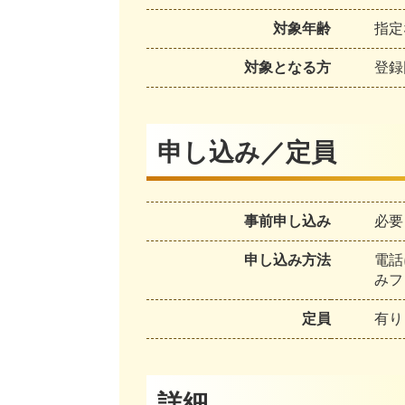
対象年齢
指定
対象となる方
登録
申し込み／定員
事前申し込み
必要
申し込み方法
電話
みフ
定員
有り
詳細