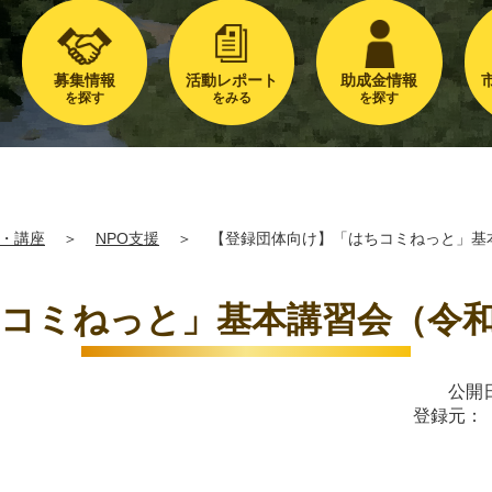
募集情報
活動レポート
助成金情報
を探す
をみる
を探す
・講座
＞
NPO支援
＞
【登録団体向け】「はちコミねっと」基本
コミねっと」基本講習会（令和7
公開日
登録元：