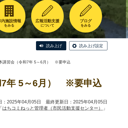
市内施設情報
広報活動支援
ブログ
をみる
について
をみる
読み上げ
読み上げ設定
講習会（令和7年 5～6月） ※要申込
年 5～6月） ※要申込
：2025年04月05日 最終更新日：2025年04月05日
「
はちコミねっと管理者（市民活動支援センター）
」