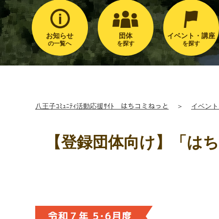
お知らせ
団体
イベント・講座
の一覧へ
を探す
を探す
八王子ｺﾐｭﾆﾃｨ活動応援ｻｲﾄ はちコミねっと
＞
イベント
【登録団体向け】「はち