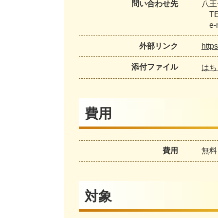
問い合わせ先
八王
TEL
e-ma
外部リンク
http
添付ファイル
はち
費用
費用
無料
対象