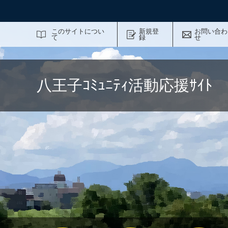
サイト内検索
このサイトについ
新規登
お問い合わ
て
録
せ
八王子ｺﾐｭﾆﾃｨ活動応援ｻｲ