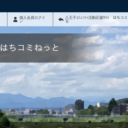
個人会員ログイ
八王子ｺﾐｭﾆﾃｨ活動応援ｻｲﾄ はちコ
ン
る
ﾄ はちコミねっと