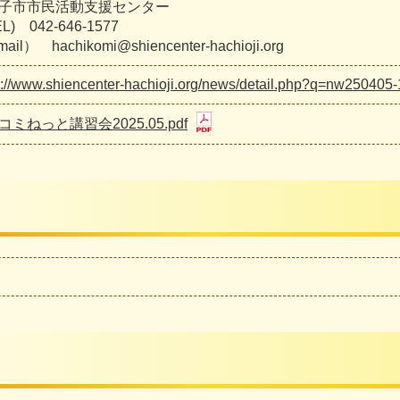
子市市民活動支援センター
) 042-646-1577
il） hachikomi@shiencenter-hachioji.org
s://www.shiencenter-hachioji.org/news/detail.php?q=nw250405
コミねっと講習会2025.05.pdf