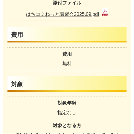
添付ファイル
はちコミねっと講習会2025.09.pdf
費用
費用
無料
対象
対象年齢
指定なし
対象となる方