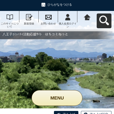
ひらがなをつける
このサイトにつ
新規登録
お問い合わせ
個人会員ログイ
八王子ｺﾐｭﾆﾃｨ活
いて
ン
動応援ｻｲﾄ はち
コミねっとへ戻
る
八王子ｺﾐｭﾆﾃｨ活動応援ｻｲﾄ はちコミねっと
MENU