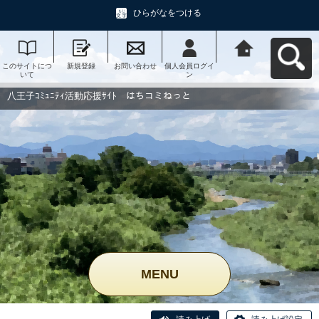
ひらがなをつける
このサイトにつ
新規登録
お問い合わせ
個人会員ログイ
八王子ｺﾐｭﾆﾃｨ活
いて
ン
動応援ｻｲﾄ はち
コミねっとへ戻
る
八王子ｺﾐｭﾆﾃｨ活動応援ｻｲﾄ はちコミねっと
MENU