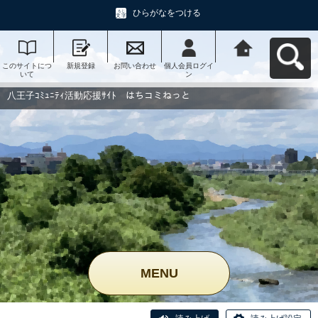
ひらがなをつける
このサイトにつ
新規登録
お問い合わせ
個人会員ログイ
八王子ｺﾐｭﾆﾃｨ活
いて
ン
動応援ｻｲﾄ はち
コミねっとへ戻
る
八王子ｺﾐｭﾆﾃｨ活動応援ｻｲﾄ はちコミねっと
MENU