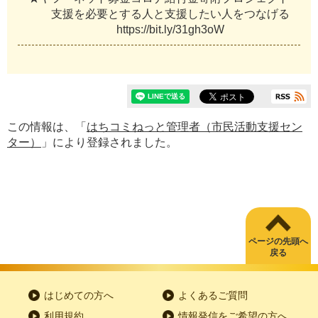
支
援
を
必
要
と
す
る
人
と
支
援
し
た
い
人
を
つ
な
げ
る
h
t
t
p
s
:
/
/
b
i
t
.
l
y
/
3
1
g
h
3
o
W
この情報は、「
はちコミねっと管理者（市民活動支援セン
ター）
」により登録されました。
ページの先頭へ
戻る
はじめての方へ
よくあるご質問
利用規約
情報発信をご希望の方へ