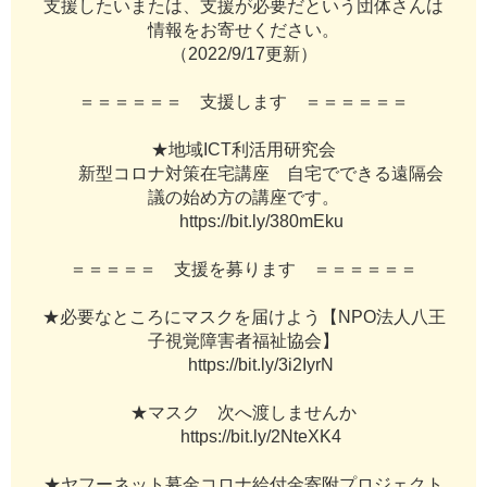
支
援
し
た
い
ま
た
は
、
支
援
が
必
要
だ
と
い
う
団
体
さ
ん
は
情
報
を
お
寄
せ
く
だ
さ
い
。
（
2
0
2
2
/
9
/
1
7
更
新
）
＝
＝
＝
＝
＝
＝
支
援
し
ま
す
＝
＝
＝
＝
＝
＝
★
地
域
I
C
T
利
活
用
研
究
会
新
型
コ
ロ
ナ
対
策
在
宅
講
座
自
宅
で
で
き
る
遠
隔
会
議
の
始
め
方
の
講
座
で
す
。
h
t
t
p
s
:
/
/
b
i
t
.
l
y
/
3
8
0
m
E
k
u
＝
＝
＝
＝
＝
支
援
を
募
り
ま
す
＝
＝
＝
＝
＝
＝
★
必
要
な
と
こ
ろ
に
マ
ス
ク
を
届
け
よ
う
【
N
P
O
法
人
八
王
子
視
覚
障
害
者
福
祉
協
会
】
h
t
t
p
s
:
/
/
b
i
t
.
l
y
/
3
i
2
I
y
r
N
★
マ
ス
ク
次
へ
渡
し
ま
せ
ん
か
h
t
t
p
s
:
/
/
b
i
t
.
l
y
/
2
N
t
e
X
K
4
★
ヤ
フ
ー
ネ
ッ
ト
募
金
コ
ロ
ナ
給
付
金
寄
附
プ
ロ
ジ
ェ
ク
ト