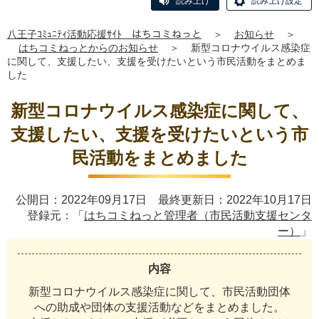
読み上げ
読み上げ設定
八王子ｺﾐｭﾆﾃｨ活動応援ｻｲﾄ はちコミねっと
＞
お知らせ
＞
はちコミねっとからのお知らせ
＞
新型コロナウイルス感染症
に関して、支援したい、支援を受けたいという市民活動をまとめま
した
新型コロナウイルス感染症に関して、
支援したい、支援を受けたいという市
民活動をまとめました
公開日：2022年09月17日 最終更新日：2022年10月17日
登録元：「
はちコミねっと管理者（市民活動支援センタ
ー）
」
内容
新
型
コ
ロ
ナ
ウ
イ
ル
ス
感
染
症
に
関
し
て
、
市
民
活
動
団
体
へ
の
助
成
や
団
体
の
支
援
活
動
な
ど
を
ま
と
め
ま
し
た
。