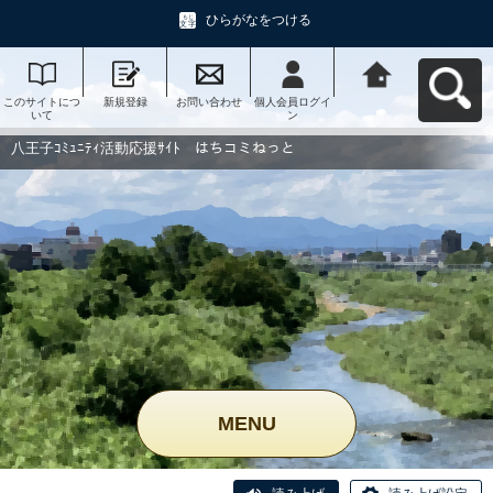
ひらがなをつける
このサイトにつ
新規登録
お問い合わせ
個人会員ログイ
八王子ｺﾐｭﾆﾃｨ活
いて
ン
動応援ｻｲﾄ はち
コミねっとへ戻
る
八王子ｺﾐｭﾆﾃｨ活動応援ｻｲﾄ はちコミねっと
MENU