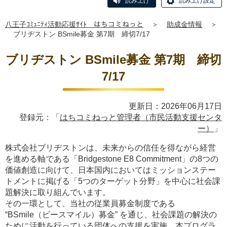
読み上げ
読み上げ設定
八王子ｺﾐｭﾆﾃｨ活動応援ｻｲﾄ はちコミねっと
＞
助成金情報
＞
ブリヂストン BSmile募金 第7期 締切7/17
ブリヂストン BSmile募金 第7期 締切
7/17
更新日：2026年06月17日
登録元：「
はちコミねっと管理者（市民活動支援センタ
ー）
」
株式会社ブリヂストンは、未来からの信任を得ながら経営
を進める軸である「Bridgestone E8 Commitment」の8つの
価値創造に向けて、日本国内においてはミッションステー
トメントに掲げる「5つのターゲット分野」を中心に社会課
題解決に取り組んでいます。
その一環として、当社の従業員募金制度である
“BSmile（ビースマイル）募金” を通じ、社会課題の解決の
ために活動を行っている団体への支援を実施、本プログラ