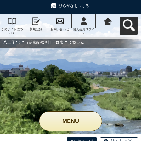
ひらがなをつける
このサイトにつ
新規登録
お問い合わせ
個人会員ログイ
八王子ｺﾐｭﾆﾃｨ活
いて
ン
動応援ｻｲﾄ はち
コミねっとへ戻
る
八王子ｺﾐｭﾆﾃｨ活動応援ｻｲﾄ はちコミねっと
MENU