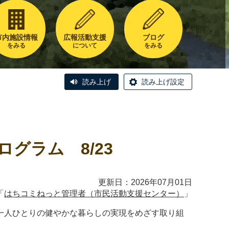
市内施設情報
広報活動支援
ブログ
をみる
について
をみる
読み上げ
読み上げ設定
グラム 8/23
更新日：2026年07月01日
「
はちコミねっと管理者（市民活動支援センター）
」
一人ひとりの健やかな暮らしの実現をめざす取り組