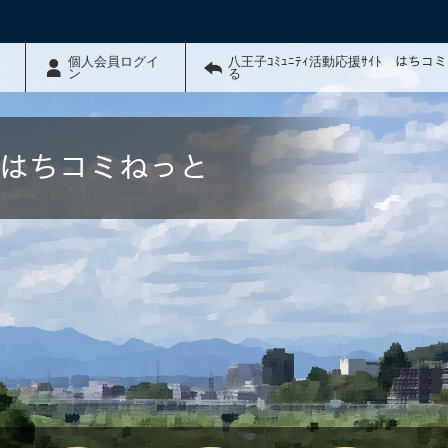
個人会員ログイ
八王子ｺﾐｭﾆﾃｨ活動応援ｻｲﾄ はちコ
ン
る
ﾄ はちコミねっと