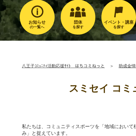
お知らせ
団体
イベント・講座
の一覧へ
を探す
を探す
八王子ｺﾐｭﾆﾃｨ活動応援ｻｲﾄ はちコミねっと
＞
助成金情
スミセイ コミ
私たちは、コミュニティスポーツを「地域において
み」と捉えています。