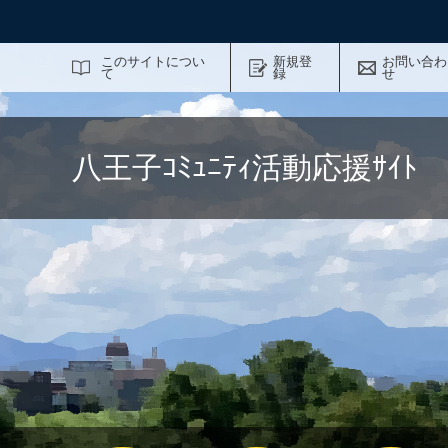
サイト内検索
このサイトについ
新規登
お問い合わ
て
録
せ
八王子ｺﾐｭﾆﾃｨ活動応援ｻｲ