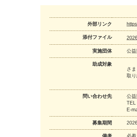
外部リンク
https
添付ファイル
202
実施団体
公益
助成対象
さま
取り
問い合わせ先
公益
TEL
E-ma
募集期間
20
備考
必着