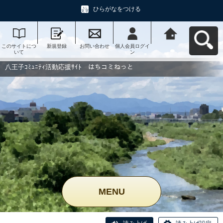
ひらがなをつける
このサイトにつ
新規登録
お問い合わせ
個人会員ログイ
八王子ｺﾐｭﾆﾃｨ活
いて
ン
動応援ｻｲﾄ はち
コミねっとへ戻
る
八王子ｺﾐｭﾆﾃｨ活動応援ｻｲﾄ はちコミねっと
MENU