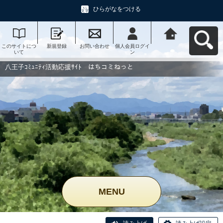
ひらがなをつける
このサイトにつ
新規登録
お問い合わせ
個人会員ログイ
八王子ｺﾐｭﾆﾃｨ活
いて
ン
動応援ｻｲﾄ はち
コミねっとへ戻
る
八王子ｺﾐｭﾆﾃｨ活動応援ｻｲﾄ はちコミねっと
MENU