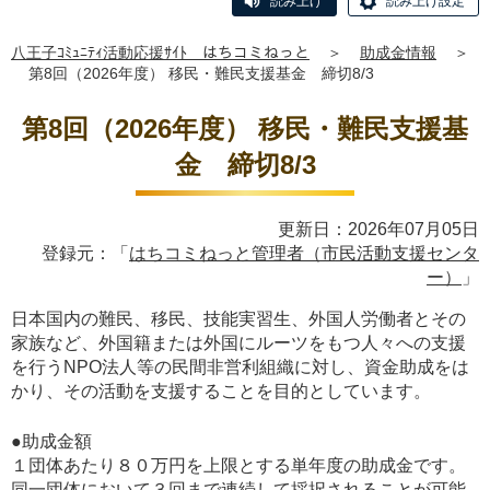
読み上げ
読み上げ設定
八王子ｺﾐｭﾆﾃｨ活動応援ｻｲﾄ はちコミねっと
＞
助成金情報
＞
第8回（2026年度） 移民・難民支援基金 締切8/3
第8回（2026年度） 移民・難民支援基
金 締切8/3
更新日：2026年07月05日
登録元：「
はちコミねっと管理者（市民活動支援センタ
ー）
」
日本国内の難民、移民、技能実習生、外国人労働者とその
家族など、外国籍または外国にルーツをもつ人々への支援
を行うNPO法人等の民間非営利組織に対し、資金助成をは
かり、その活動を支援することを目的としています。
●助成金額
１団体あたり８０万円を上限とする単年度の助成金です。
同一団体において３回まで連続して採択されることが可能