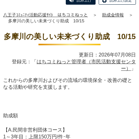
読み上げ
読み上げ設定
八王子ｺﾐｭﾆﾃｨ活動応援ｻｲﾄ はちコミねっと
＞
助成金情報
＞
多摩川の美しい未来づくり助成 10/15
多摩川の美しい未来づくり助成 10/15
更新日：2026年07月08日
登録元：「
はちコミねっと管理者（市民活動支援センタ
ー）
」
これからの多摩川およびその流域の環境保全・改善の礎と
なる活動や研究を支援します。
助成額
【A.民間非営利団体コース】
1～3年目：上限150万円/件･年