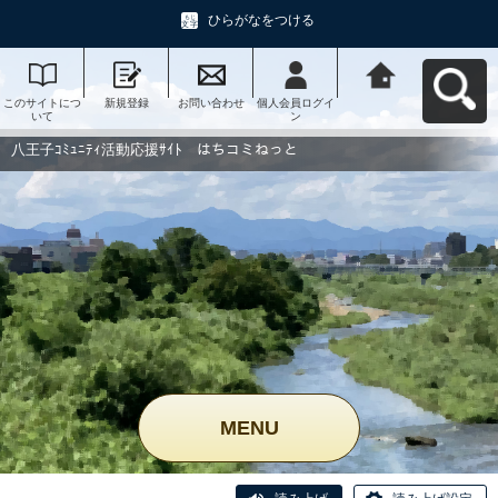
ひらがなをつける
このサイトにつ
新規登録
お問い合わせ
個人会員ログイ
八王子ｺﾐｭﾆﾃｨ活
いて
ン
動応援ｻｲﾄ はち
コミねっとへ戻
る
八王子ｺﾐｭﾆﾃｨ活動応援ｻｲﾄ はちコミねっと
MENU