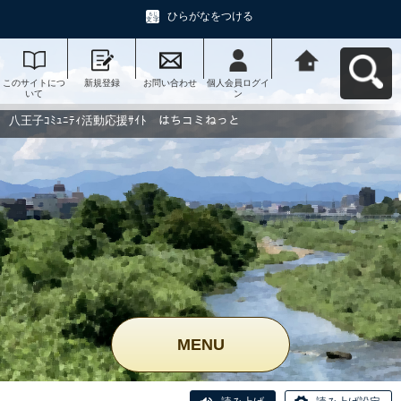
ひらがなをつける
このサイトにつ
新規登録
お問い合わせ
個人会員ログイ
八王子ｺﾐｭﾆﾃｨ活
いて
ン
動応援ｻｲﾄ はち
コミねっとへ戻
る
八王子ｺﾐｭﾆﾃｨ活動応援ｻｲﾄ はちコミねっと
MENU