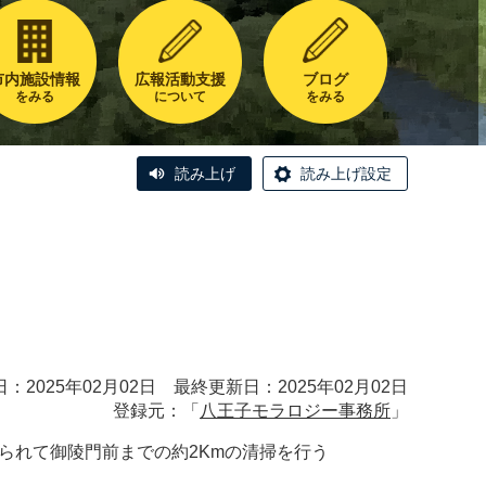
市内施設情報
広報活動支援
ブログ
をみる
について
をみる
読み上げ
読み上げ設定
：2025年02月02日 最終更新日：2025年02月02日
登録元：「
八王子モラロジー事務所
」
られて御陵門前までの約2Kmの清掃を行う