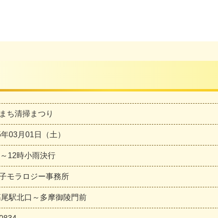
まち清掃まつり
25年03月01日（土）
時～12時小雨決行
子モラロジー事務所
高尾駅北口～多摩御陵門前