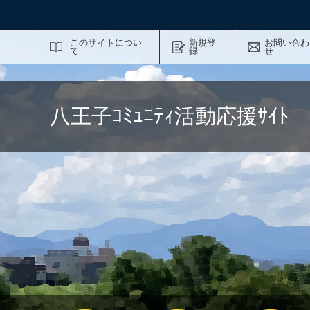
サイト内検索
このサイトについ
新規登
お問い合わ
て
録
せ
八王子ｺﾐｭﾆﾃｨ活動応援ｻｲ