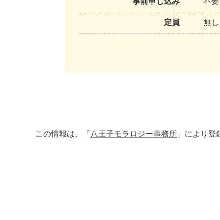
事前申し込み
不要
定員
無し
この情報は、「
八王子モラロジー事務所
」により登