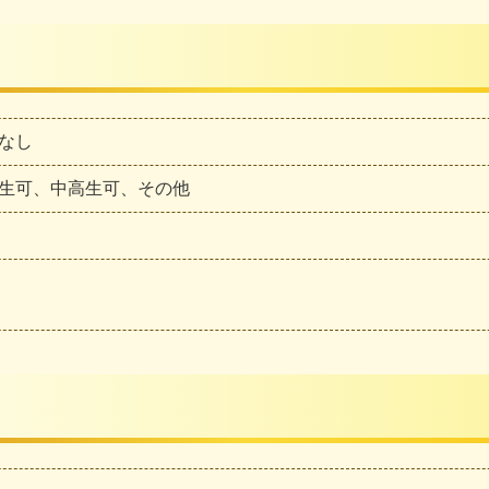
なし
生可、中高生可、その他