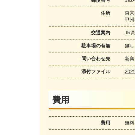
郵便番号
192-
住所
東京
甲州
交通案内
JR
駐車場の有無
無し
問い合わせ先
新奥：
添付ファイル
20
費用
費用
無料