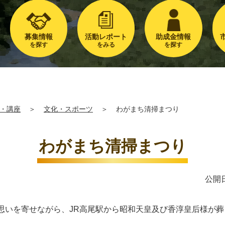
募集情報
活動レポート
助成金情報
を探す
をみる
を探す
・講座
＞
文化・スポーツ
＞
わがまち清掃まつり
わがまち清掃まつり
公開日
思いを寄せながら、JR高尾駅から昭和天皇及び香淳皇后様が葬