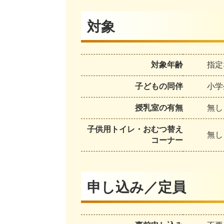
対象
対象年齢
指定
子どもの同伴
小学
授乳室の有無
無し
子供用トイレ・おむつ替え
無し
コーナー
申し込み／定員