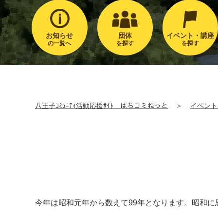
お知らせ
団体
イベント・講座
の一覧へ
を探す
を探す
八王子ｺﾐｭﾆﾃｨ活動応援ｻｲﾄ はちコミねっと
＞
イベント
今年は昭和元年から数えて99年となります。昭和に