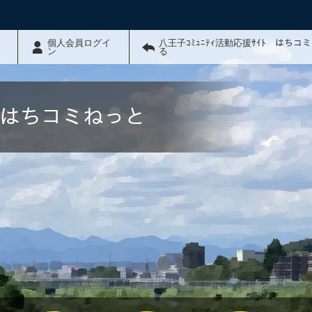
個人会員ログイ
八王子ｺﾐｭﾆﾃｨ活動応援ｻｲﾄ はちコ
ン
る
ﾄ はちコミねっと