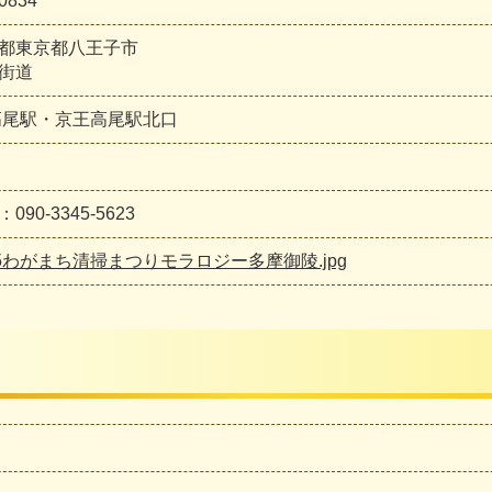
0834
都東京都八王子市
街道
高尾駅・京王高尾駅北口
090-3345-5623
25わがまち清掃まつりモラロジー多摩御陵.jpg