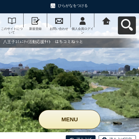
ひらがなをつける
このサイトにつ
新規登録
お問い合わせ
個人会員ログイ
八王子ｺﾐｭﾆﾃｨ活
いて
ン
動応援ｻｲﾄ はち
コミねっとへ戻
る
八王子ｺﾐｭﾆﾃｨ活動応援ｻｲﾄ はちコミねっと
MENU