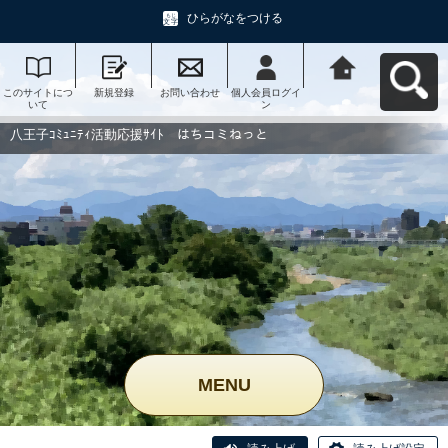
ひらがなをつける
このサイトにつ
新規登録
お問い合わせ
個人会員ログイ
八王子ｺﾐｭﾆﾃｨ活
いて
ン
動応援ｻｲﾄ はち
コミねっとへ戻
る
八王子ｺﾐｭﾆﾃｨ活動応援ｻｲﾄ はちコミねっと
MENU