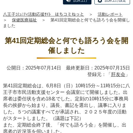
読み上げ
読み上げ設定
八王子ｺﾐｭﾆﾃｨ活動応援ｻｲﾄ はちコミねっと
＞
活動レポート
＞
保健医療福祉
＞
第41回定期総会と何でも語ろう会を開催し
ました
第41回定期総会と何でも語ろう会を開
催しました
公開日：2025年07月14日 最終更新日：2025年07月15日
登録元：「
肝友会
」
第41回定期総会は、6月8日（日）10時15分～11時15分に八
王子市市民活動支援センター 会議室にて開催しました。出
席者は委任状を含め18名でした。定刻の10時15分に事務局
長の挨拶から始まり、議長、書記を選出し、議事に入りま
した。５つの議案すべてが承認され、２０２５年度の活動
がスタートしました。（議題は下記）
また、定期総会終了後、「何でも語ろう会」を開催し、出
席者の近況等を伺いました。