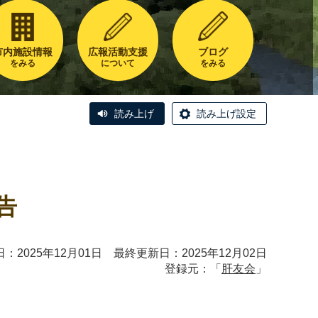
市内施設情報
広報活動支援
ブログ
をみる
について
をみる
読み上げ
読み上げ設定
告
：2025年12月01日 最終更新日：2025年12月02日
登録元：「
肝友会
」