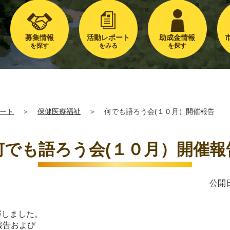
募集情報
活動レポート
助成金情報
を探す
をみる
を探す
ート
＞
保健医療福祉
＞
何でも語ろう会(１０月）開催報告
何でも語ろう会(１０月）開催報
公開日
催しました。
報告および