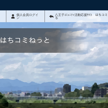
個人会員ログイ
八王子ｺﾐｭﾆﾃｨ活動応援ｻｲﾄ はちコ
ン
る
ﾄ はちコミねっと