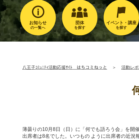
お知らせ
団体
イベント・講座
の一覧へ
を探す
を探す
八王子ｺﾐｭﾆﾃｨ活動応援ｻｲﾄ はちコミねっと
＞
活動レポ
薄曇りの10月8日（日）に「何でも語ろう会」を開
出席者は8名でした。いつもの ように出席者の近況