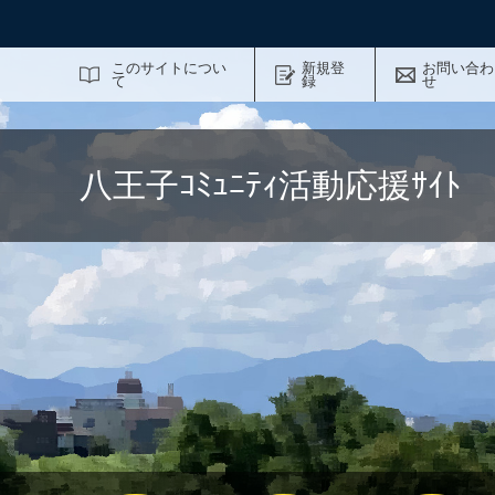
サイト内検索
このサイトについ
新規登
お問い合わ
て
録
せ
八王子ｺﾐｭﾆﾃｨ活動応援ｻｲ