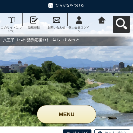
ひらがなをつける
このサイトにつ
新規登録
お問い合わせ
個人会員ログイ
八王子ｺﾐｭﾆﾃｨ活
いて
ン
動応援ｻｲﾄ はち
コミねっとへ戻
る
八王子ｺﾐｭﾆﾃｨ活動応援ｻｲﾄ はちコミねっと
MENU