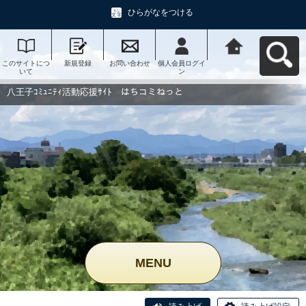
ひらがなをつける
このサイトにつ
新規登録
お問い合わせ
個人会員ログイ
八王子ｺﾐｭﾆﾃｨ活
いて
ン
動応援ｻｲﾄ はち
コミねっとへ戻
る
八王子ｺﾐｭﾆﾃｨ活動応援ｻｲﾄ はちコミねっと
MENU