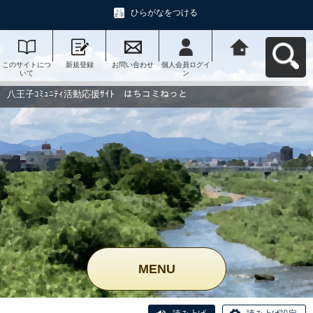
ひらがなをつける
このサイトにつ
新規登録
お問い合わせ
個人会員ログイ
八王子ｺﾐｭﾆﾃｨ活
いて
ン
動応援ｻｲﾄ はち
コミねっとへ戻
る
八王子ｺﾐｭﾆﾃｨ活動応援ｻｲﾄ はちコミねっと
MENU