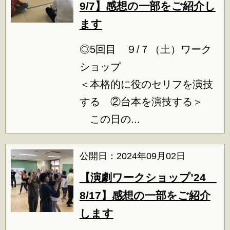
9/7】感想の一部をご紹介し
ます
◎5回目 ９/７（土）ワーク
ショップ
＜本格的に役のセリフを演技
する ②台本を演技する＞
この日の...
公開日：2024年09月02日
【演劇ワークショップ’24
8/17】感想の一部をご紹介
します