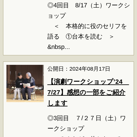
◎4回目 8/17（土）ワークシ
ョップ
＜ 本格的に役のセリフを
語る ①台本を読む ＞
&nbsp...
公開日：2024年08月17日
【演劇ワークショップ’24
7/27】感想の一部をご紹介
します
◎3回目 ７/２７日（土）ワ
ークショップ