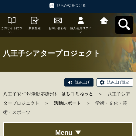
ひらがなをつける
このサイトにつ
新規登録
お問い合わせ
個人会員ログイ
八王子ｺﾐｭﾆﾃｨ活
いて
ン
動応援ｻｲﾄ はち
コミねっとへ戻
る
八王子シアタープロジェクト
読み上げ
読み上げ設定
八王子ｺﾐｭﾆﾃｨ活動応援ｻｲﾄ はちコミねっと
＞
八王子シア
タープロジェクト
＞
活動レポート
＞
学術・文化・芸
術・スポーツ
Menu