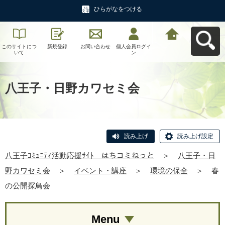
ひらがなをつける
このサイトにつ
新規登録
お問い合わせ
個人会員ログイ
八王子ｺﾐｭﾆﾃｨ活
いて
ン
動応援ｻｲﾄ はち
コミねっとへ戻
る
八王子・日野カワセミ会
読み上げ
読み上げ設定
八王子ｺﾐｭﾆﾃｨ活動応援ｻｲﾄ はちコミねっと
＞
八王子・日
野カワセミ会
＞
イベント・講座
＞
環境の保全
＞
春
の公開探鳥会
Menu