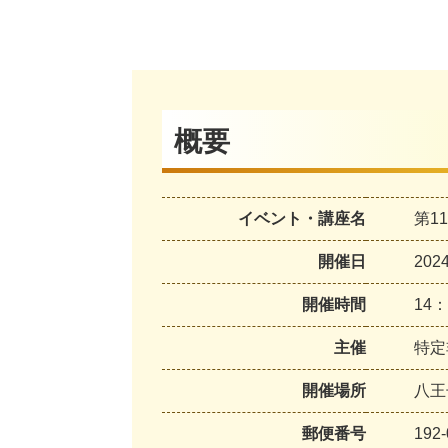
概要
イベント・講座名
第1
開催日
20
開催時間
14：
主催
特定
開催場所
八王
郵便番号
192-