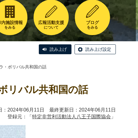
市内施設情報
広報活動支援
ブログ
をみる
について
をみる
読み上げ
読み上げ設定
エラ・ボリバル共和国の話
・ボリバル共和国の話
：2024年06月11日 最終更新日：2024年06月11日
登録元：「
特定非営利活動法人八王子国際協会
」