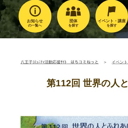
お知らせ
団体
イベント・講座
の一覧へ
を探す
を探す
八王子ｺﾐｭﾆﾃｨ活動応援ｻｲﾄ はちコミねっと
＞
イベント
第112回 世界の