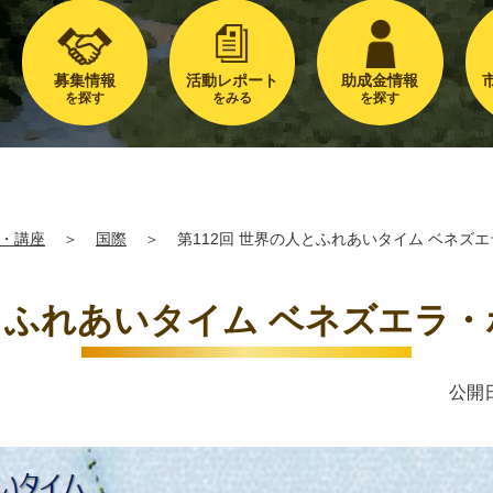
募集情報
活動レポート
助成金情報
を探す
をみる
を探す
・講座
＞
国際
＞
第112回 世界の人とふれあいタイム ベネズ
人とふれあいタイム ベネズエラ
公開日