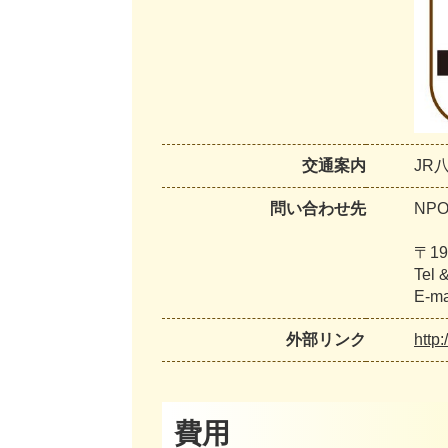
交通案内
JR
問い合わせ先
NP
〒1
Tel
E-m
外部リンク
http
費用