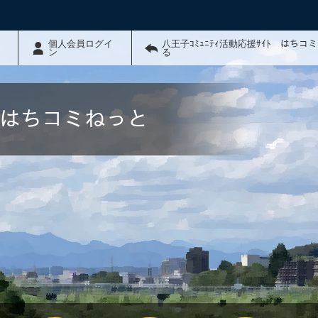
個人会員ログイ
八王子ｺﾐｭﾆﾃｨ活動応援ｻｲﾄ はちコ
ン
る
ﾄ はちコミねっと