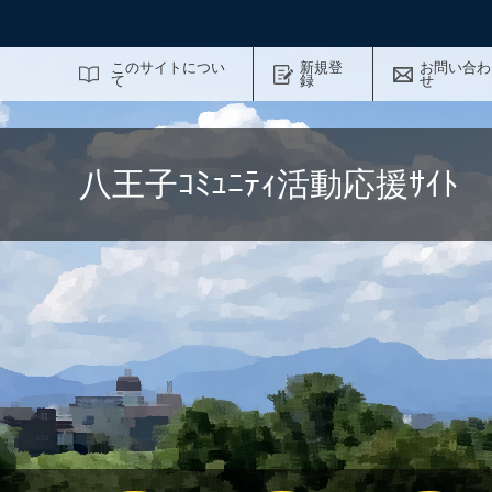
サイト内検索
このサイトについ
新規登
お問い合わ
て
録
せ
八王子ｺﾐｭﾆﾃｨ活動応援ｻｲ