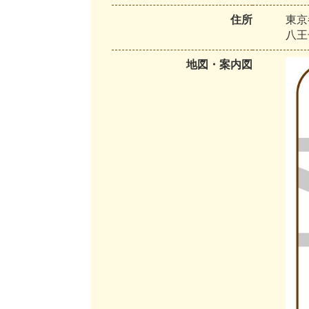
住所
東京
八王
地図・案内図