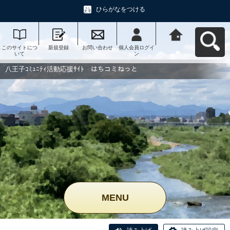
ひらがなをつける
このサイトにつ
新規登録
お問い合わせ
個人会員ログイ
八王子ｺﾐｭﾆﾃｨ活
いて
ン
動応援ｻｲﾄ はち
コミねっとへ戻
る
八王子ｺﾐｭﾆﾃｨ活動応援ｻｲﾄ はちコミねっと
MENU