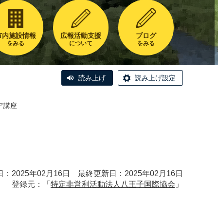
市内施設情報
広報活動支援
ブログ
をみる
について
をみる
読み上げ
読み上げ設定
ア講座
：2025年02月16日 最終更新日：2025年02月16日
登録元：「
特定非営利活動法人八王子国際協会
」