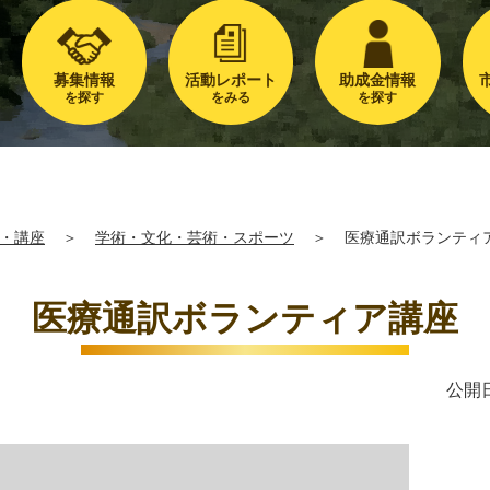
募集情報
活動レポート
助成金情報
を探す
をみる
を探す
・講座
＞
学術・文化・芸術・スポーツ
＞
医療通訳ボランティ
医療通訳ボランティア講座
公開日