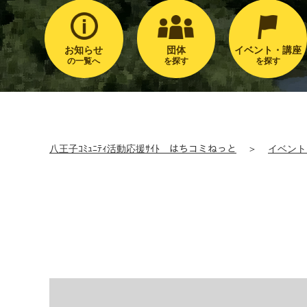
お知らせ
団体
イベント・講座
の一覧へ
を探す
を探す
八王子ｺﾐｭﾆﾃｨ活動応援ｻｲﾄ はちコミねっと
＞
イベント