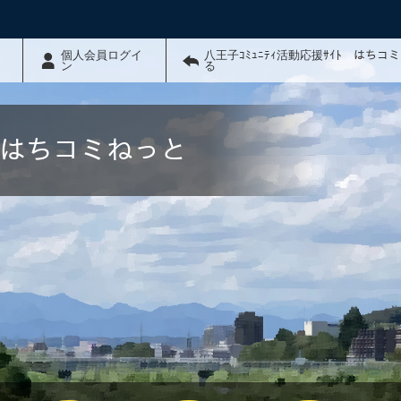
個人会員ログイ
八王子ｺﾐｭﾆﾃｨ活動応援ｻｲﾄ はちコ
ン
る
ﾄ はちコミねっと