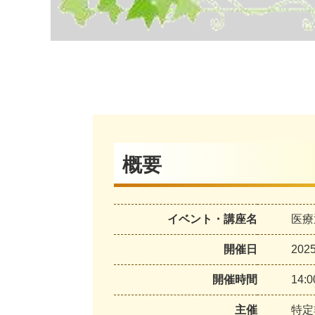
概要
イベント・講座名
医療
開催日
20
開催時間
14:
主催
特定