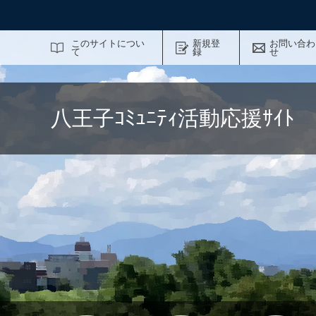
サイト内検索
このサイトについ
新規登
お問い合わ
て
録
せ
八王子ｺﾐｭﾆﾃｨ活動応援ｻｲ