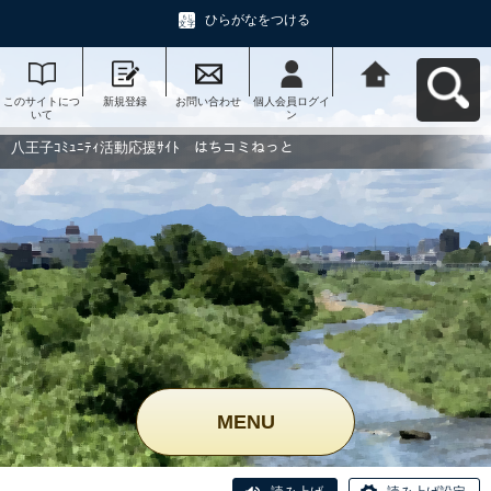
ひらがなをつける
このサイトにつ
新規登録
お問い合わせ
個人会員ログイ
八王子ｺﾐｭﾆﾃｨ活
いて
ン
動応援ｻｲﾄ はち
コミねっとへ戻
る
八王子ｺﾐｭﾆﾃｨ活動応援ｻｲﾄ はちコミねっと
MENU