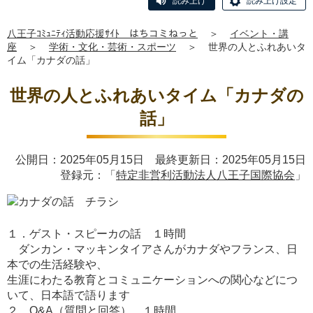
読み上げ
読み上げ設定
八王子ｺﾐｭﾆﾃｨ活動応援ｻｲﾄ はちコミねっと
＞
イベント・講
座
＞
学術・文化・芸術・スポーツ
＞
世界の人とふれあいタ
イム「カナダの話」
世界の人とふれあいタイム「カナダの
話」
公開日：2025年05月15日 最終更新日：2025年05月15日
登録元：「
特定非営利活動法人八王子国際協会
」
１．ゲスト・スピーカの話 １時間
ダンカン・マッキンタイアさんがカナダやフランス、日
本での生活経験や、
生涯にわたる教育とコミュニケーションへの関心などにつ
いて、日本語で語ります
２．Q&A（質問と回答） １時間