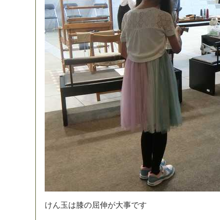
け
ん
玉
は
膝
の
屈
伸
が
大
事
で
す