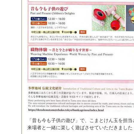
「
昔
も
今
も
子
供
の
遊
び
」
で
、
こ
ま
と
け
ん
玉
を
担
当
来
場
者
と
一
緒
に
楽
し
く
遊
ば
さ
せ
て
い
た
だ
き
ま
し
た