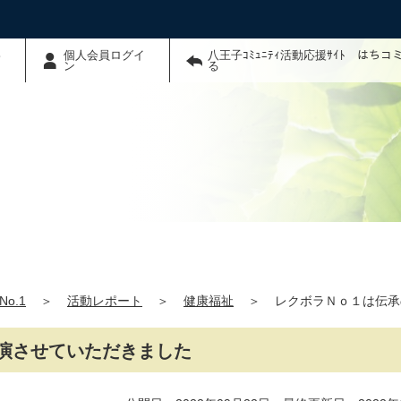
わ
個人会員ログイ
八王子ｺﾐｭﾆﾃｨ活動応援ｻｲﾄ はち
ン
る
o.1
＞
活動レポート
＞
健康福祉
＞
レクボラＮｏ１は伝承
演させていただきました