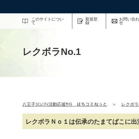
サイト内検索
このサイトについ
新規登
お問い合
て
録
せ
レクボラNo.1
八王子ｺﾐｭﾆﾃｨ活動応援ｻｲﾄ はちコミねっと
＞
レクボラN
レクボラＮｏ１は伝承のたまてばこに出