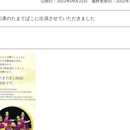
公開日：2022年09月22日 最終更新日：2022年
伝
承
の
た
ま
て
ば
こ
に
出
演
さ
せ
て
い
た
だ
き
ま
し
た