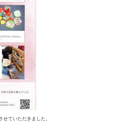
さ
せ
て
い
た
だ
き
ま
し
た
。