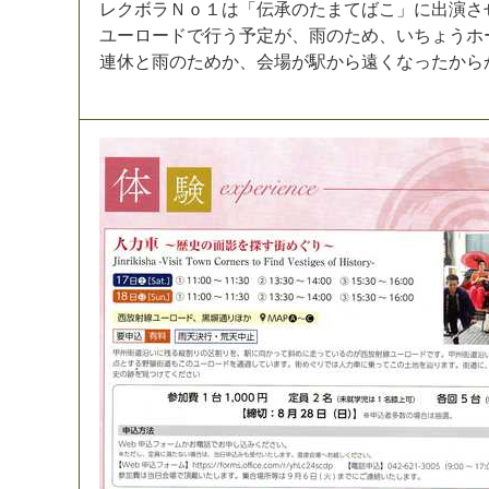
レ
ク
ボ
ラ
Ｎ
ｏ
１
は
「
伝
承
の
た
ま
て
ば
こ
」
に
出
演
さ
ユ
ー
ロ
ー
ド
で
行
う
予
定
が
、
雨
の
た
め
、
い
ち
ょ
う
ホ
連
休
と
雨
の
た
め
か
、
会
場
が
駅
か
ら
遠
く
な
っ
た
か
ら