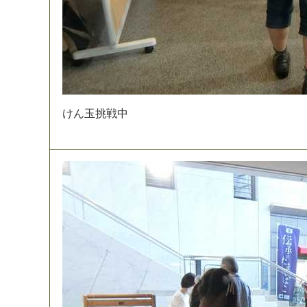
け
ん
玉
挑
戦
中