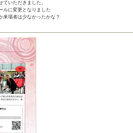
せ
て
い
た
だ
き
ま
し
た
。
ー
ル
に
変
更
と
な
り
ま
し
た
か
来
場
者
は
少
な
か
っ
た
か
な
？