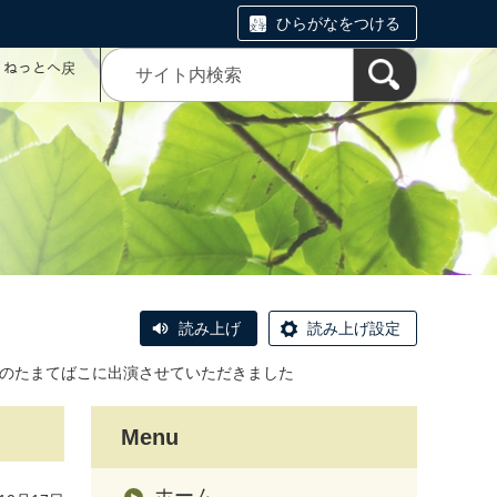
ひらがなをつける
コミねっとへ戻
読み上げ
読み上げ設定
のたまてばこに出演させていただきました
Menu
ホーム