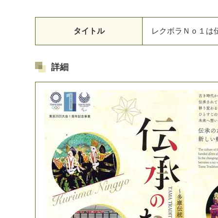
タイトル
レ
ク
ボ
ラ
Ｎ
ｏ
１
は
詳細
マイメディア検索