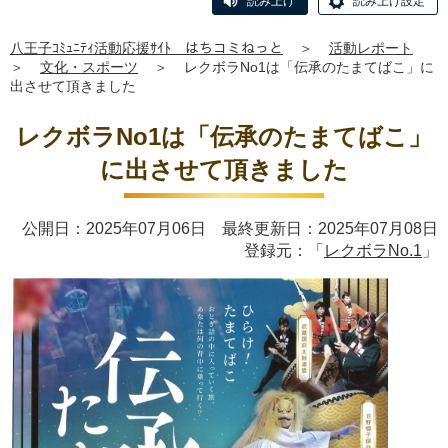
読み上げ
読み上げ設定
八王子ｺﾐｭﾆﾃｨ活動応援ｻｲﾄ はちコミねっと
＞
活動レポート
＞
文化・スポーツ
＞
レクボラNo1は「伝承のたまてばこ」に
出させて頂きました
レクボラNo1は「伝承のたまてばこ」
に出させて頂きました
公開日：2025年07月06日 最終更新日：2025年07月08日
登録元：「
レクボラNo.1
」