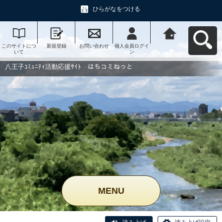
ひらがなをつける
このサイトにつ
新規登録
お問い合わせ
個人会員ログイ
八王子ｺﾐｭﾆﾃｨ活
いて
ン
動応援ｻｲﾄ はち
コミねっとへ戻
る
八王子ｺﾐｭﾆﾃｨ活動応援ｻｲﾄ はちコミねっと
MENU