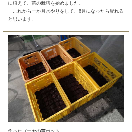
に
植
え
て
、
苗
の
栽
培
を
始
め
ま
し
た
。
こ
れ
か
ら
一
か
月
水
や
り
を
し
て
、
6
月
に
な
っ
た
ら
配
れ
る
と
思
い
ま
す
。
作
っ
た
ゴ
ー
ヤ
の
苗
ポ
ッ
ト