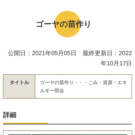
ゴーヤの苗作り
公開日：2021年05月05日 最終更新日：2022
年10月17日
タイトル
ゴ
ー
ヤ
の
苗
作
り
・
・
・
ご
み
・
資
源
・
エ
ネ
ル
ギ
ー
部
会
詳細