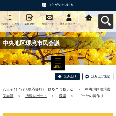
ひらがなをつける
このサイトにつ
新規登録
お問い合わせ
個人会員ログイ
八王子ｺﾐｭﾆﾃｨ活
いて
ン
動応援ｻｲﾄ はち
コミねっとへ戻
る
中央地区環境市民会議
MENU
読み上げ
読み上げ設定
八王子ｺﾐｭﾆﾃｨ活動応援ｻｲﾄ はちコミねっと
＞
中央地区環境市
民会議
＞
活動レポート
＞
環境
＞
ゴーヤの苗作り