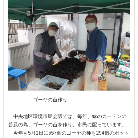
ゴ
ー
ヤ
の
苗
作
り
中
央
地
区
環
境
市
民
会
議
で
は
、
毎
年
、
緑
の
カ
ー
テ
ン
の
普
及
の
為
、
ゴ
ー
ヤ
の
苗
を
作
り
、
市
民
に
配
っ
て
い
ま
す
。
今
年
も
5
月
1
日
に
5
5
7
個
の
ゴ
ー
ヤ
の
種
を
2
9
4
個
の
ポ
ッ
ト