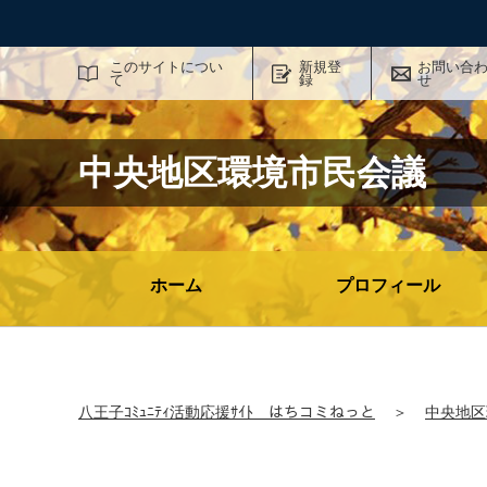
サイト内検索
このサイトについ
新規登
お問い合
て
録
せ
中央地区環境市民会議
ホーム
プロフィール
八王子ｺﾐｭﾆﾃｨ活動応援ｻｲﾄ はちコミねっと
＞
中央地区