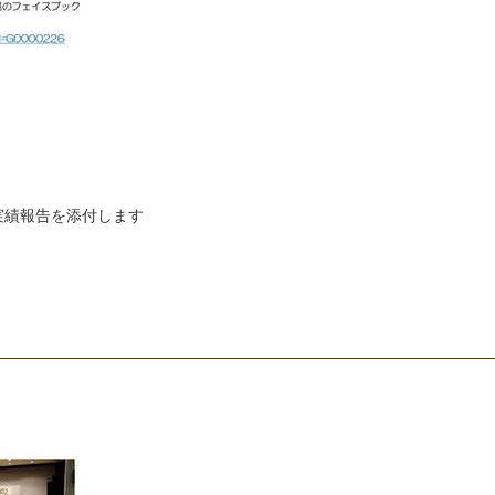
実
績
報
告
を
添
付
し
ま
す