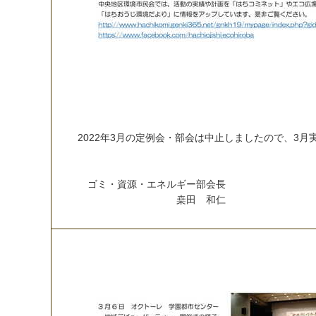
2
0
2
2
年
3
月
の
定
例
会
・
部
会
は
中
止
し
ま
し
た
の
で
、
3
月
ゴ
ミ
・
資
源
・
エ
ネ
ル
ギ
ー
部
会
長
桒
田
和
仁