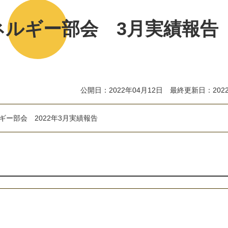
ネルギー部会 3月実績報告
公開日：2022年04月12日 最終更新日：2022
ギ
ー
部
会
2
0
2
2
年
3
月
実
績
報
告