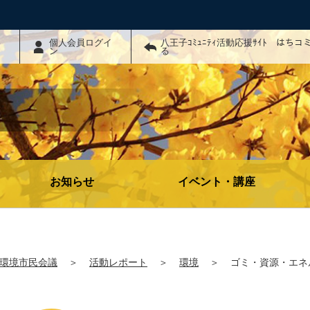
わ
個人会員ログイ
八王子ｺﾐｭﾆﾃｨ活動応援ｻｲﾄ はち
ン
る
お知らせ
イベント・講座
環境市民会議
＞
活動レポート
＞
環境
＞
ゴミ・資源・エネ