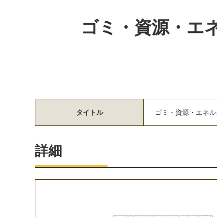
ゴミ・資源・エ
タイトル
ゴ
ミ
・
資
源
・
エ
ネ
ル
詳細