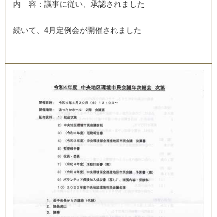
内
容
：
議
事
に
従
い
、
承
認
さ
れ
ま
し
た
続
い
て
、
4
月
定
例
会
が
開
催
さ
れ
ま
し
た