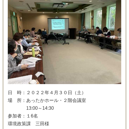
日
時
：
２
０
２
２
年
４
月
３
０
日
（
土
）
場
所
：
あ
っ
た
か
ホ
ー
ル
・
２
階
会
議
室
1
3
:
0
0
～
1
4
:
3
0
参
加
者
：
１
6
名
環
境
政
策
課
三
田
様