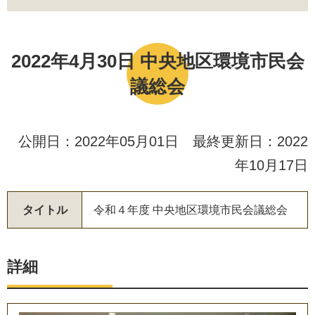
2022年4月30日 中央地区環境市民会
議総会
公開日：2022年05月01日 最終更新日：2022
年10月17日
タイトル
令
和
４
年
度
中
央
地
区
環
境
市
民
会
議
総
会
詳細