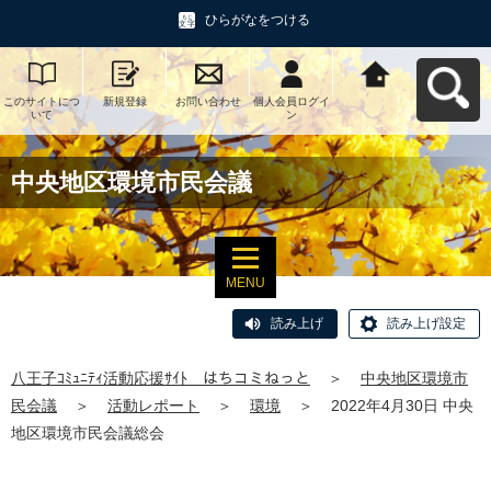
ひらがなをつける
このサイトにつ
新規登録
お問い合わせ
個人会員ログイ
八王子ｺﾐｭﾆﾃｨ活
いて
ン
動応援ｻｲﾄ はち
コミねっとへ戻
る
中央地区環境市民会議
MENU
読み上げ
読み上げ設定
八王子ｺﾐｭﾆﾃｨ活動応援ｻｲﾄ はちコミねっと
＞
中央地区環境市
民会議
＞
活動レポート
＞
環境
＞
2022年4月30日 中央
地区環境市民会議総会