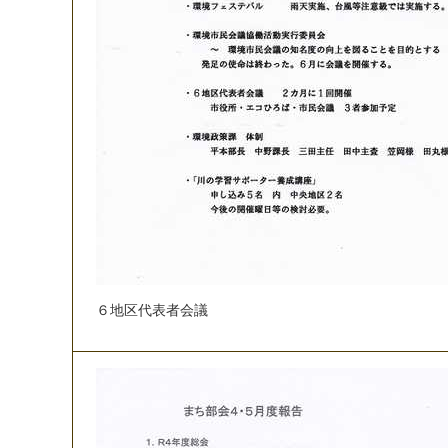
６
地
区
代
表
者
会
議