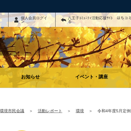
わ
個人会員ログイ
八王子ｺﾐｭﾆﾃｨ活動応援ｻｲﾄ はち
ン
る
お知らせ
イベント・講座
環境市民会議
＞
活動レポート
＞
環境
＞
令和4年度5月定