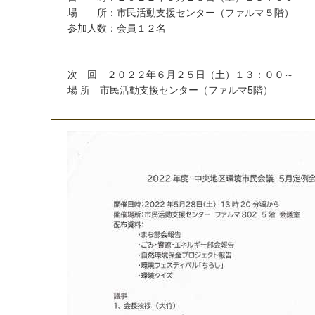
場
所
：
市
民
活
動
支
援
セ
ン
タ
ー
（
フ
ァ
ル
マ
５
階
）
参
加
人
数
：
会
員
１
２
名
次
回
２
０
２
２
年
６
月
２
５
日
（
土
）
１
３
：
０
０
～
場
所
市
民
活
動
支
援
セ
ン
タ
ー
（
フ
ァ
ル
マ
5
階
）