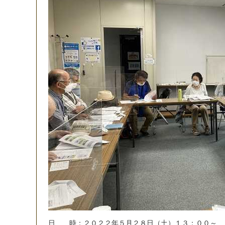
日
時
：
２
０
２
２
年
５
月
２
８
日
（
土
）
１
３
：
０
０
～