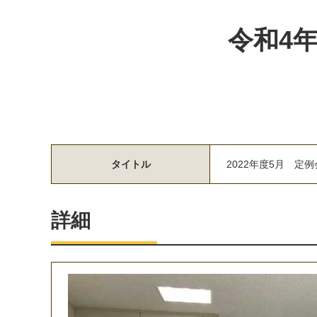
令和4
タイトル
2
0
2
2
年
度
5
月
定
例
詳細