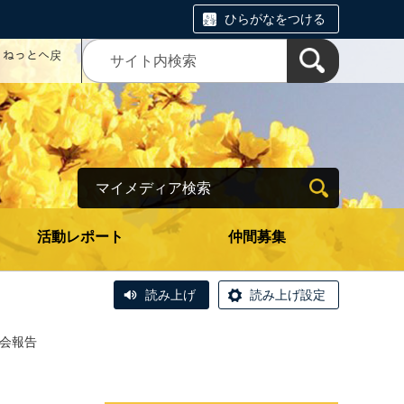
ひらがなをつける
コミねっとへ戻
マイメディア検索
活動レポート
仲間募集
読み上げ
読み上げ設定
例会報告