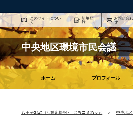
サイト内検索
このサイトについ
新規登
お問い合
て
録
せ
中央地区環境市民会議
ホーム
プロフィール
八王子ｺﾐｭﾆﾃｨ活動応援ｻｲﾄ はちコミねっと
＞
中央地区