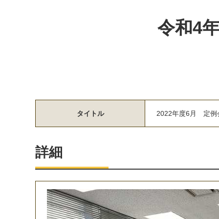
令和4
タイトル
2
0
2
2
年
度
6
月
定
例
詳細