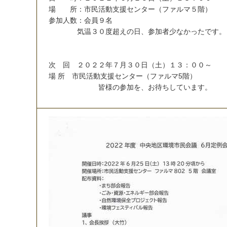
場
所
：
市
民
活
動
支
援
セ
ン
タ
ー
（
フ
ァ
ル
マ
５
階
）
参
加
人
数
：
会
員
９
名
気
温
３
０
度
超
え
の
日
、
参
加
者
少
な
か
っ
た
で
す
。
次
回
２
０
２
２
年
７
月
３
０
日
（
土
）
１
３
：
０
０
～
場
所
市
民
活
動
支
援
セ
ン
タ
ー
（
フ
ァ
ル
マ
5
階
）
皆
様
の
参
加
を
、
お
待
ち
し
て
い
ま
す
。