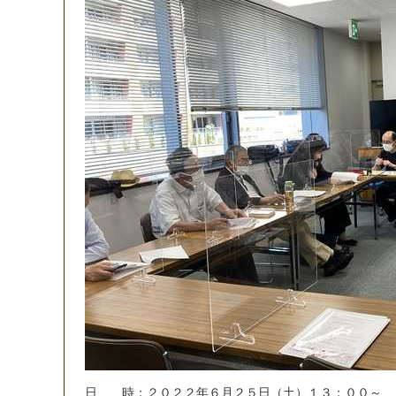
日
時
：
２
０
２
２
年
６
月
２
５
日
（
土
）
１
３
：
０
０
～