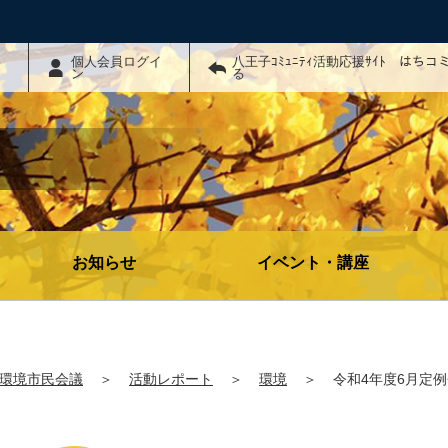
わ
個人会員ログイ
八王子ｺﾐｭﾆﾃｨ活動応援ｻｲﾄ はち
ン
る
お知らせ
イベント・講座
環境市民会議
＞
活動レポート
＞
環境
＞
令和4年度6月定