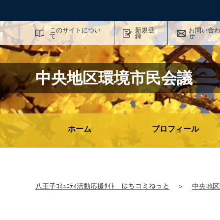
サイト内検索
このサイトについ
新規登
お問い合
て
録
せ
中央地区環境市民会議
ホーム
プロフィール
八王子ｺﾐｭﾆﾃｨ活動応援ｻｲﾄ はちコミねっと
＞
中央地区