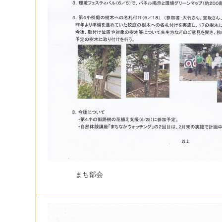
ま
ち
部
会