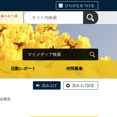
ひらがなをつける
コミねっとへ戻
マイメディア検索
活動レポート
仲間募集
読み上げ
読み上げ設定
例会報告