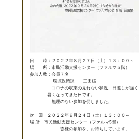
日
時
：
２
０
２
２
年
８
月
２
７
日
（
土
）
１
３
：
０
０
～
場
所
：
市
民
活
動
支
援
セ
ン
タ
ー
（
フ
ァ
ル
マ
５
階
）
参
加
人
数
：
会
員
７
名
環
境
政
策
課
三
田
様
コ
ロ
ナ
の
収
束
の
見
れ
な
い
状
況
、
日
差
し
が
強
く
暑
く
な
っ
て
き
た
日
で
す
。
無
理
の
な
い
参
加
を
促
し
ま
し
た
。
次
回
２
０
２
２
年
９
月
２
４
日
（
土
）
１
３
：
０
０
～
場
所
市
民
活
動
支
援
セ
ン
タ
ー
（
フ
ァ
ル
マ
5
階
）
皆
様
の
参
加
を
、
お
待
ち
し
て
い
ま
す
。