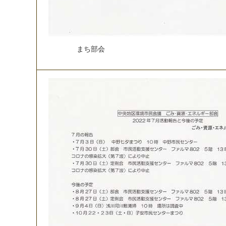
ま
ち
部
会