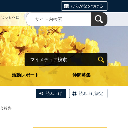
ひらがなをつける
コミねっとへ戻
マイメディア検索
活動レポート
仲間募集
読み上げ
読み上げ設定
例会報告