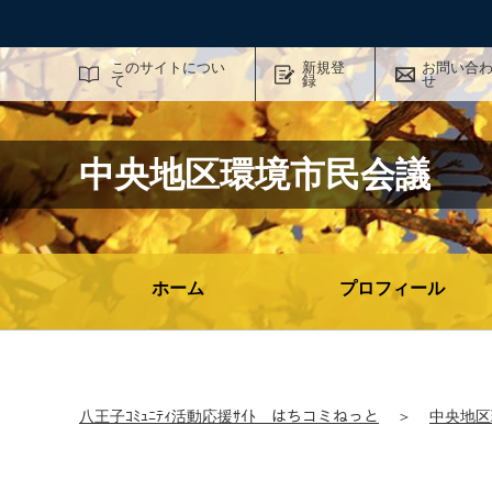
サイト内検索
このサイトについ
新規登
お問い合
て
録
せ
中央地区環境市民会議
ホーム
プロフィール
八王子ｺﾐｭﾆﾃｨ活動応援ｻｲﾄ はちコミねっと
＞
中央地区