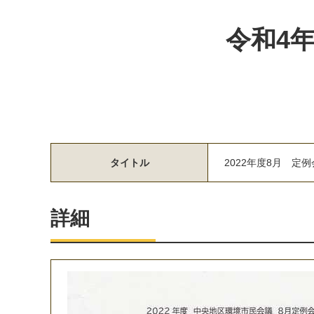
令和4
タイトル
2
0
2
2
年
度
8
月
定
例
詳細