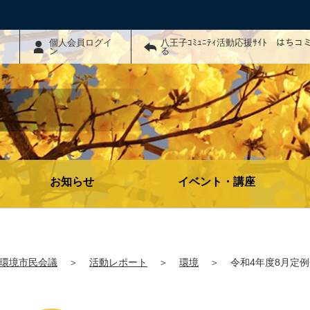
わ
個人会員ログイ
八王子ｺﾐｭﾆﾃｨ活動応援ｻｲﾄ はち
ン
る
お知らせ
イベント・講座
環境市民会議
＞
活動レポート
＞
環境
＞
令和4年度8月定