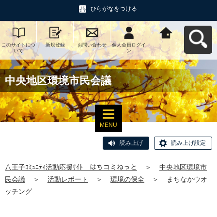
ひらがなをつける
このサイトにつ
新規登録
お問い合わせ
個人会員ログイ
八王子ｺﾐｭﾆﾃｨ活
いて
ン
動応援ｻｲﾄ はち
コミねっとへ戻
る
中央地区環境市民会議
MENU
読み上げ
読み上げ設定
八王子ｺﾐｭﾆﾃｨ活動応援ｻｲﾄ はちコミねっと
＞
中央地区環境市
民会議
＞
活動レポート
＞
環境の保全
＞
まちなかウオ
ッチング