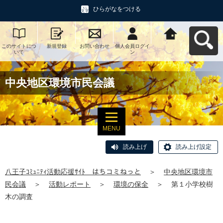
ひらがなをつける
このサイトにつ
新規登録
お問い合わせ
個人会員ログイ
八王子ｺﾐｭﾆﾃｨ活
いて
ン
動応援ｻｲﾄ はち
コミねっとへ戻
る
中央地区環境市民会議
MENU
読み上げ
読み上げ設定
八王子ｺﾐｭﾆﾃｨ活動応援ｻｲﾄ はちコミねっと
＞
中央地区環境市
民会議
＞
活動レポート
＞
環境の保全
＞
第１小学校樹
木の調査